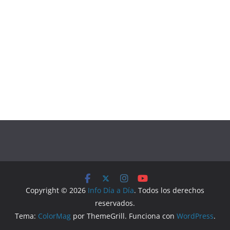
Copyright © 2026
Info Día a Día
. Todos los derechos
reservados.
Tema:
ColorMag
por ThemeGrill. Funciona con
WordPress
.