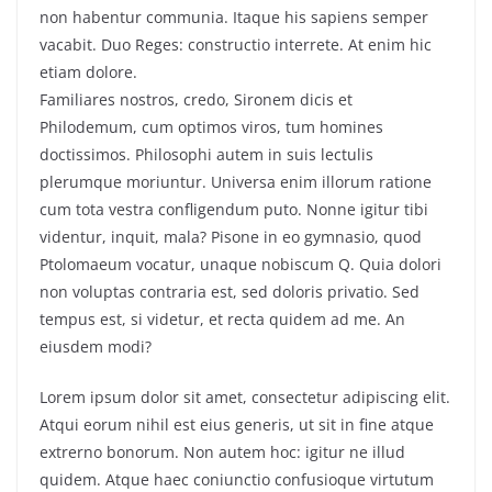
non habentur communia. Itaque his sapiens semper
vacabit. Duo Reges: constructio interrete. At enim hic
etiam dolore.
Familiares nostros, credo, Sironem dicis et
Philodemum, cum optimos viros, tum homines
doctissimos. Philosophi autem in suis lectulis
plerumque moriuntur. Universa enim illorum ratione
cum tota vestra confligendum puto. Nonne igitur tibi
videntur, inquit, mala? Pisone in eo gymnasio, quod
Ptolomaeum vocatur, unaque nobiscum Q. Quia dolori
non voluptas contraria est, sed doloris privatio. Sed
tempus est, si videtur, et recta quidem ad me. An
eiusdem modi?
Lorem ipsum dolor sit amet, consectetur adipiscing elit.
Atqui eorum nihil est eius generis, ut sit in fine atque
extrerno bonorum. Non autem hoc: igitur ne illud
quidem. Atque haec coniunctio confusioque virtutum