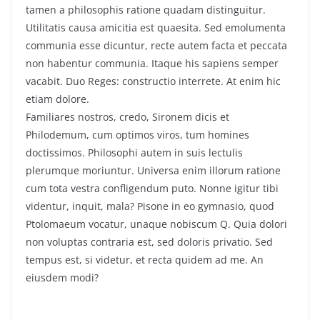
tamen a philosophis ratione quadam distinguitur.
Utilitatis causa amicitia est quaesita. Sed emolumenta
communia esse dicuntur, recte autem facta et peccata
non habentur communia. Itaque his sapiens semper
vacabit. Duo Reges: constructio interrete. At enim hic
etiam dolore.
Familiares nostros, credo, Sironem dicis et
Philodemum, cum optimos viros, tum homines
doctissimos. Philosophi autem in suis lectulis
plerumque moriuntur. Universa enim illorum ratione
cum tota vestra confligendum puto. Nonne igitur tibi
videntur, inquit, mala? Pisone in eo gymnasio, quod
Ptolomaeum vocatur, unaque nobiscum Q. Quia dolori
non voluptas contraria est, sed doloris privatio. Sed
tempus est, si videtur, et recta quidem ad me. An
eiusdem modi?