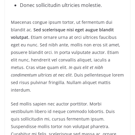
Donec sollicitudin ultricies molestie.
Maecenas congue ipsum tortor, ut fermentum dui
blandit ac.
Sed scelerisque nisi eget augue blandit
volutpat.
Etiam ornare urna at orci ultrices faucibus
eget eu nunc. Sed nibh ante, mollis non eros sit amet,
posuere blandit orci. In porta vulputate auctor. Etiam
elit nunc, hendrerit vel convallis aliquet, iaculis a
metus. Cras vitae quam elit.
In quis elit et nibh
condimentum ultrices at nec elit
. Duis pellentesque lorem
sed risus pulvinar fringilla. Nullam aliquet mattis
interdum.
Sed mollis sapien nec auctor porttitor. Morbi
vestibulum libero id neque commodo lobortis. Duis
quis sollicitudin mi, cursus fermentum ipsum.
Suspendisse mollis tortor non volutpat pharetra.
Curabitur mi felis, scelerisque sed massa ac, ornare