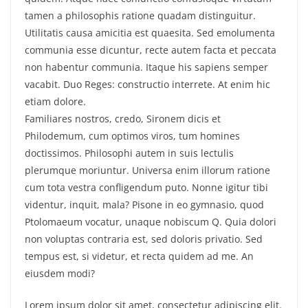
tamen a philosophis ratione quadam distinguitur.
Utilitatis causa amicitia est quaesita. Sed emolumenta
communia esse dicuntur, recte autem facta et peccata
non habentur communia. Itaque his sapiens semper
vacabit. Duo Reges: constructio interrete. At enim hic
etiam dolore.
Familiares nostros, credo, Sironem dicis et
Philodemum, cum optimos viros, tum homines
doctissimos. Philosophi autem in suis lectulis
plerumque moriuntur. Universa enim illorum ratione
cum tota vestra confligendum puto. Nonne igitur tibi
videntur, inquit, mala? Pisone in eo gymnasio, quod
Ptolomaeum vocatur, unaque nobiscum Q. Quia dolori
non voluptas contraria est, sed doloris privatio. Sed
tempus est, si videtur, et recta quidem ad me. An
eiusdem modi?
Lorem ipsum dolor sit amet, consectetur adipiscing elit.