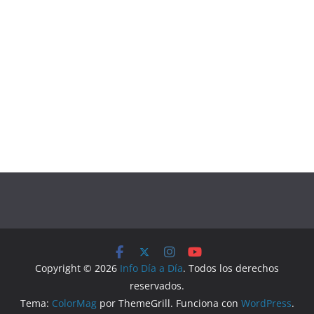
Copyright © 2026
Info Día a Día
. Todos los derechos
reservados.
Tema:
ColorMag
por ThemeGrill. Funciona con
WordPress
.