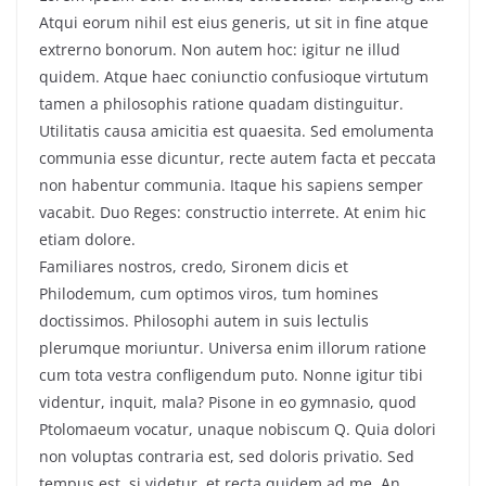
Atqui eorum nihil est eius generis, ut sit in fine atque
extrerno bonorum. Non autem hoc: igitur ne illud
quidem. Atque haec coniunctio confusioque virtutum
tamen a philosophis ratione quadam distinguitur.
Utilitatis causa amicitia est quaesita. Sed emolumenta
communia esse dicuntur, recte autem facta et peccata
non habentur communia. Itaque his sapiens semper
vacabit. Duo Reges: constructio interrete. At enim hic
etiam dolore.
Familiares nostros, credo, Sironem dicis et
Philodemum, cum optimos viros, tum homines
doctissimos. Philosophi autem in suis lectulis
plerumque moriuntur. Universa enim illorum ratione
cum tota vestra confligendum puto. Nonne igitur tibi
videntur, inquit, mala? Pisone in eo gymnasio, quod
Ptolomaeum vocatur, unaque nobiscum Q. Quia dolori
non voluptas contraria est, sed doloris privatio. Sed
tempus est, si videtur, et recta quidem ad me. An