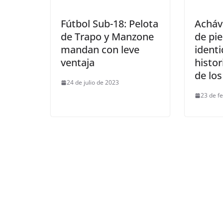
Fútbol Sub-18: Pelota
Acháv
de Trapo y Manzone
de pie
mandan con leve
identi
ventaja
histor
de los
24 de julio de 2023
23 de f