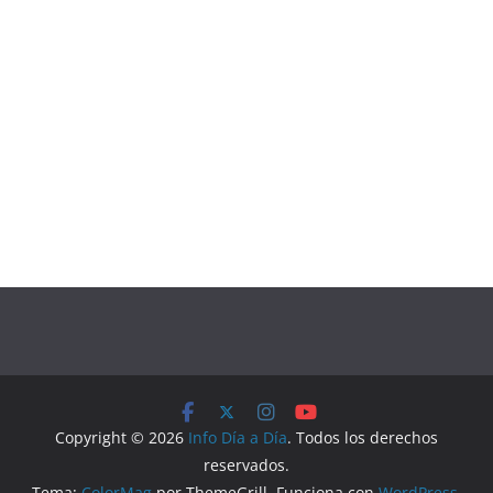
Copyright © 2026
Info Día a Día
. Todos los derechos
reservados.
Tema:
ColorMag
por ThemeGrill. Funciona con
WordPress
.