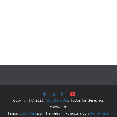
Copyright © 2026
Info Día a Día
. Todos los derechos
reservados.
Tema:
ColorMag
por ThemeGrill. Funciona con
WordPress
.