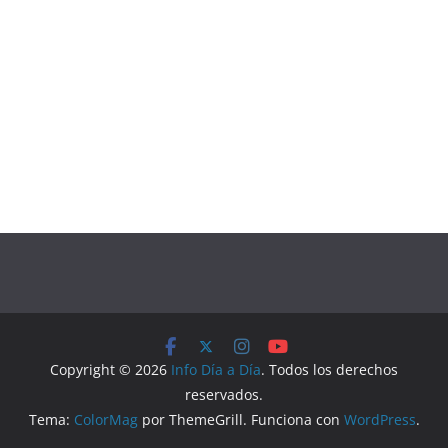
Copyright © 2026
Info Día a Día
. Todos los derechos
reservados.
Tema:
ColorMag
por ThemeGrill. Funciona con
WordPress
.