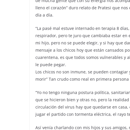
de mucha gente que con su energía nos acompa
lleno el corazón” duro relato de Pratesi que nos
día a día.
“La pasé mal estuve internado en terapia 8 días,
respirador, pero te juro que cambiaba estar en e
mi hijo, pero no se puede elegir, y si hay que da
mensaje a los chicos hoy que están cansados po
cuarentena, es que todos somos vulnerables y a
le puede pegar.
Los chicos no son inmune, se pueden contagiar
morir” Tan crudo como real en primera persona e
“Yo no tengo ninguna postura política, sanitari
que se hicieron bien y otras no, pero la realid
circulación del virus hay que quedarse en casa, 
jugar el partido con tormenta eléctrica, el rayo t
Así venía charlando con mis hijos y sus amigos, m