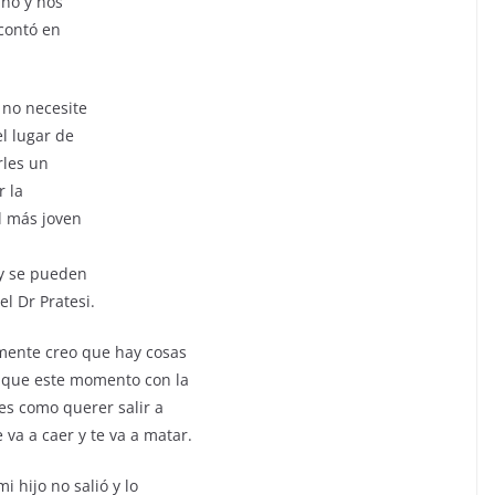
ñó y nos
 contó en
 no necesite
l lugar de
rles un
r la
l más joven
 y se pueden
l Dr Pratesi.
amente creo que hay cosas
ad que este momento con la
es como querer salir a
e va a caer y te va a matar.
i hijo no salió y lo