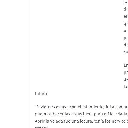
“A
di
el
qu
un
pe
di
ca
En
pr
de
la
futuro.
“El viernes estuve con el Intendente, fui a conta
pudimos hacer las cosas bien, para mí la velad
Abrir la velada fue una locura, tenía los nervio