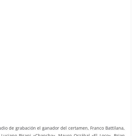
io de grabación el ganador del certamen, Franco Battilana,
, Luciano Pisani «Chancha», Mauro Orzábal «El Loco», Brian