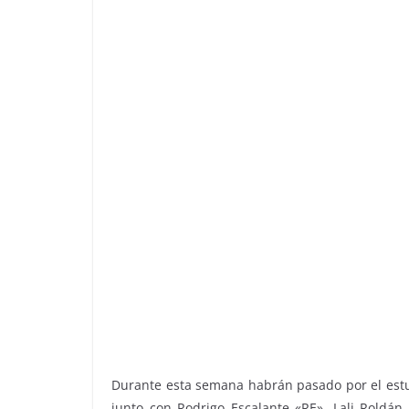
Durante esta semana habrán pasado por el estud
junto con Rodrigo Escalante «RE», Lali Roldán