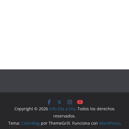
Copyright © 2026
Info Día a Día
. Todos los derechos
reservados.
Tema:
ColorMag
por ThemeGrill. Funciona con
WordPress
.