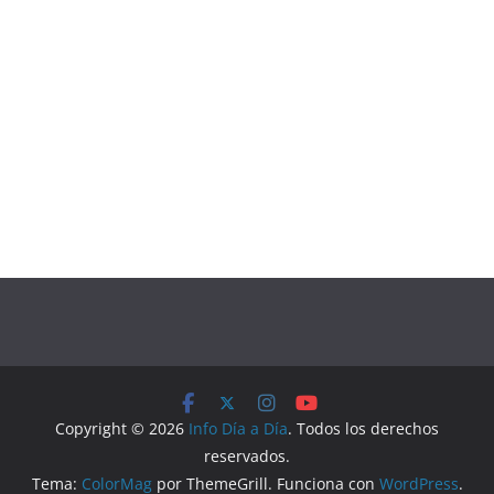
Copyright © 2026
Info Día a Día
. Todos los derechos
reservados.
Tema:
ColorMag
por ThemeGrill. Funciona con
WordPress
.