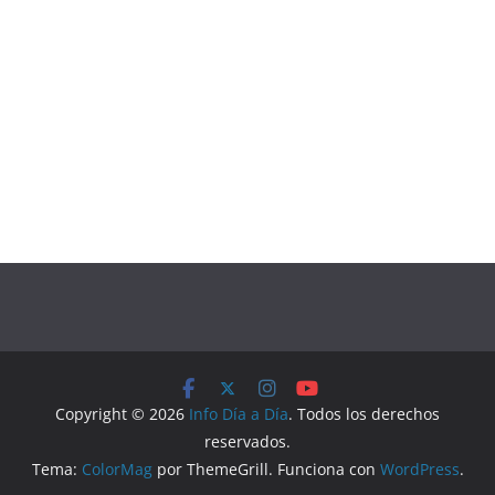
Copyright © 2026
Info Día a Día
. Todos los derechos
reservados.
Tema:
ColorMag
por ThemeGrill. Funciona con
WordPress
.