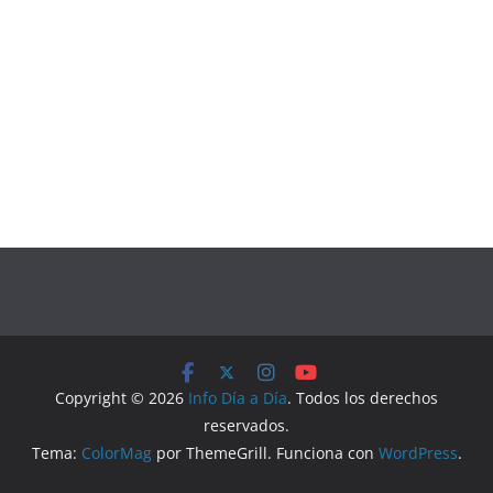
Copyright © 2026
Info Día a Día
. Todos los derechos
reservados.
Tema:
ColorMag
por ThemeGrill. Funciona con
WordPress
.