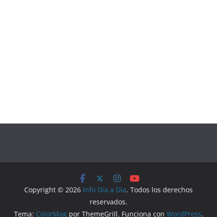
Copyright © 2026
Info Día a Día
. Todos los derechos
reservados.
Tema:
ColorMag
por ThemeGrill. Funciona con
WordPress
.