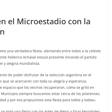
 en el Microestadio con la
ón
como una verdadera fiesta, alentando entre todos a la celeste
dente Federico Achával estuvo presente mirando el partido
ión y alegría mundialista.
ento de poder disfrutar de la selección argentina en el
s que se acercaron con toda su alegría y esperanza.
te espacio que los vecinos recuperaron, como se gritó en
l Municipio siempre buscamos estar cerca de los pilarenses,
dad y por eso propusimos esta fiesta para todos y todas».
se vivió una fiesta con los goles de Messi y Enzo Fernández.