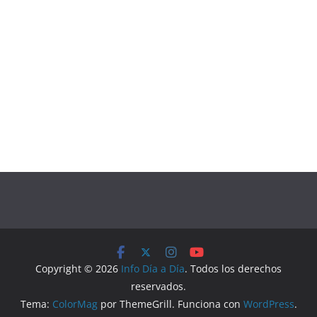
Copyright © 2026
Info Día a Día
. Todos los derechos
reservados.
Tema:
ColorMag
por ThemeGrill. Funciona con
WordPress
.