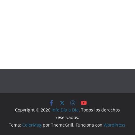
Copyright © 2026
Info Día a Día
. Todos los derechos
reservados.
Tema:
ColorMag
por ThemeGrill. Funciona con
WordPress
.