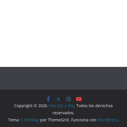
Copyright © 2026
Info Día a Día
. Todos los derechos
reservados.
Tema:
ColorMag
por ThemeGrill. Funciona con
WordPress
.