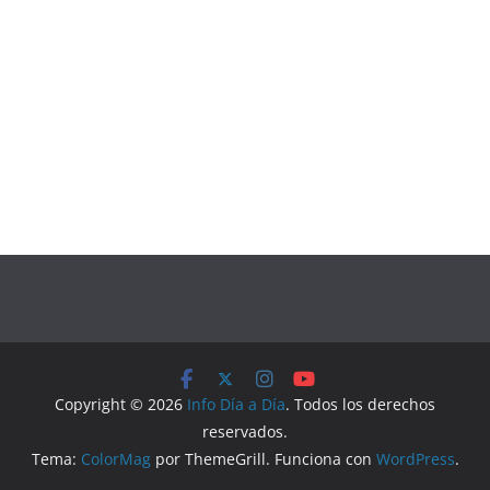
Copyright © 2026
Info Día a Día
. Todos los derechos
reservados.
Tema:
ColorMag
por ThemeGrill. Funciona con
WordPress
.