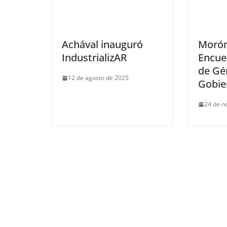
Achával inauguró
Morón
IndustrializAR
Encue
de Gé
12 de agosto de 2025
Gobie
24 de n