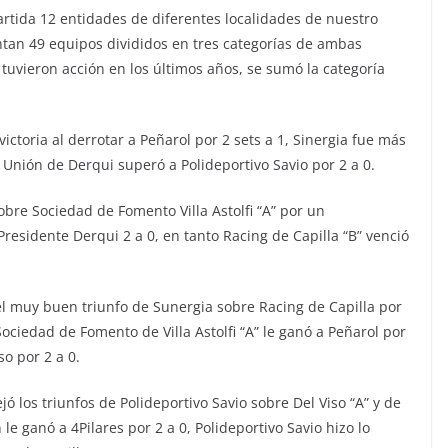
tida 12 entidades de diferentes localidades de nuestro
entan 49 equipos divididos en tres categorías de ambas
 tuvieron acción en los últimos años, se sumó la categoría
ictoria al derrotar a Peñarol por 2 sets a 1, Sinergia fue más
e Unión de Derqui superó a Polideportivo Savio por 2 a 0.
re Sociedad de Fomento Villa Astolfi “A” por un
Presidente Derqui 2 a 0, en tanto Racing de Capilla “B” venció
el muy buen triunfo de Sunergia sobre Racing de Capilla por
 Sociedad de Fomento de Villa Astolfi “A” le ganó a Peñarol por
so por 2 a 0.
ó los triunfos de Polideportivo Savio sobre Del Viso “A” y de
 le ganó a 4Pilares por 2 a 0, Polideportivo Savio hizo lo