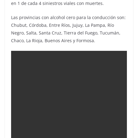
en 1 de cada 4 siniestros viales con muertes.
Las provincias con alcohol cero para la conducción son:
Chubut, Córdoba, Entre Ríos, Jujuy, La Pampa, Río
Negro, Salta, Santa Cruz, Tierra del Fuego, Tucumán,
Chaco, La Rioja, Buenos Aires y Formosa.