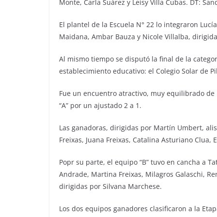
Monte, Carla Suárez y Leisy Villa Cubas. DT: San
El plantel de la Escuela N° 22 lo integraron Luc
Maidana, Ambar Bauza y Nicole Villalba, dirigid
Al mismo tiempo se disputó la final de la categ
establecimiento educativo: el Colegio Solar de Pi
Fue un encuentro atractivo, muy equilibrado de 
“A” por un ajustado 2 a 1.
Las ganadoras, dirigidas por Martín Umbert, ali
Freixas, Juana Freixas, Catalina Asturiano Clua
Popr su parte, el equipo “B” tuvo en cancha a Ta
Andrade, Martina Freixas, Milagros Galaschi, Re
dirigidas por Silvana Marchese.
Los dos equipos ganadores clasificaron a la Eta