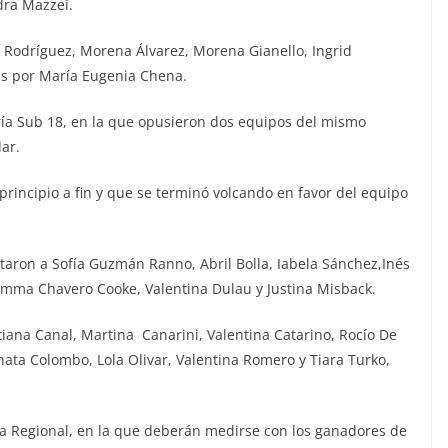
dra Mazzei.
ía Rodríguez, Morena Álvarez, Morena Gianello, Ingrid
as por María Eugenia Chena.
oría Sub 18, en la que opusieron dos equipos del mismo
lar.
principio a fin y que se terminó volcando en favor del equipo
staron a Sofía Guzmán Ranno, Abril Bolla, Iabela Sánchez,Inés
, Emma Chavero Cooke, Valentina Dulau y Justina Misback.
tiana Canal, Martina Canarini, Valentina Catarino, Rocío De
nata Colombo, Lola Olivar, Valentina Romero y Tiara Turko,
pa Regional, en la que deberán medirse con los ganadores de