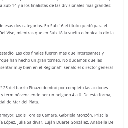
a Sub 14 y a los finalistas de las divisionales más grandes:
de esas dos categorías. En Sub 16 el título quedó para el
el Viso, mientras que en Sub 18 la vuelta olímpica la dio la
estadio. Las dos finales fueron más que interesantes y
 porque han hecho un gran torneo. No dudamos que las
sentar muy bien en el Regional”, señaló el director general
N° 25 del barrio Pinazo dominó por completo las acciones
ca y terminó venciendo por un holgado 4 a 0. De esta forma,
cial de Mar del Plata.
lamayor, Ledis Torales Camara, Gabriela Monzón, Priscila
ía López, Julia Saldívar, Luján Duarte González, Anabella Del