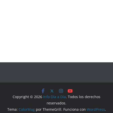
Copyright © 2026
Info Día a Día
. Todos los derechos
reservados.
Tema:
ColorMag
por ThemeGrill. Funciona con
WordPress
.