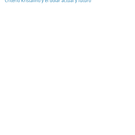
Criterio Kristalino y el dólar actual y futuro