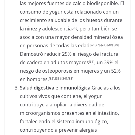
las mejores fuentes de calcio biodisponible. El
consumo de yogur está relacionado con un
crecimiento saludable de los huesos durante
la niñez y adolescencia
, pero también se
[26]
asocia con una mayor densidad mineral ósea
en personas de todas las edades
.
[27]
,[28],[29],[30]
Demostró reducir 25% el riesgo de fractura
de cadera en adultos mayores
, un 39% el
[31]
riesgo de osteoporosis en mujeres y un 52%
en hombres.
[32]
,[33],[34],[35]
Salud digestiva e inmunológica:
Gracias a los
cultivos vivos que contiene, el yogur
contribuye a ampliar la diversidad de
microorganismos presentes en el intestino,
fortaleciendo el sistema inmunológico,
contribuyendo a prevenir alergias