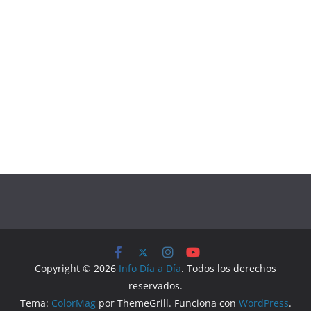
Copyright © 2026
Info Día a Día
. Todos los derechos
reservados.
Tema:
ColorMag
por ThemeGrill. Funciona con
WordPress
.