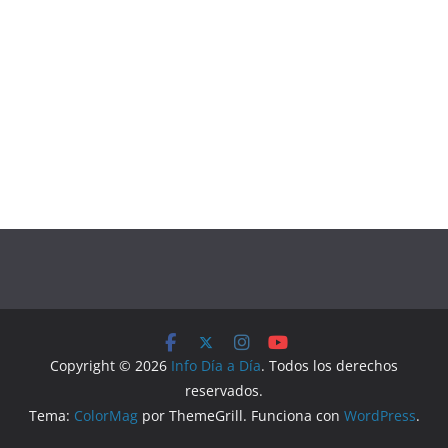
Copyright © 2026
Info Día a Día
. Todos los derechos
reservados.
Tema:
ColorMag
por ThemeGrill. Funciona con
WordPress
.