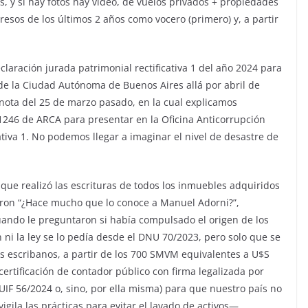
os, y si hay fotos hay video, de vuelos privados + propiedades
esos de los últimos 2 años como vocero (primero) y, a partir
claración jurada patrimonial rectificativa 1 del año 2024 para
de la Ciudad Autónoma de Buenos Aires allá por abril de
ota del 25 de marzo pasado, en la cual explicamos
246 de ARCA para presentar en la Oficina Anticorrupción
ativa 1. No podemos llegar a imaginar el nivel de desastre de
que realizó las escrituras de todos los inmuebles adquiridos
aron “¿Hace mucho que lo conoce a Manuel Adorni?”,
uando le preguntaron si había compulsado el origen de los
ni la ley se lo pedía desde el DNU 70/2023, pero solo que se
os escribanos, a partir de los 700 SMVM equivalentes a U$S
 certificación de contador público con firma legalizada por
UIF 56/2024 o, sino, por ella misma) para que nuestro país no
ila las prácticas para evitar el lavado de activos—,