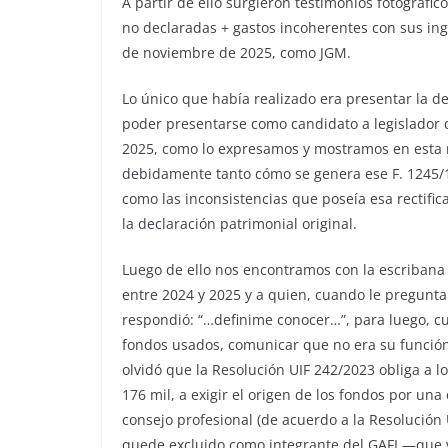
A partir de ello surgieron testimonios fotográfic
no declaradas + gastos incoherentes con sus ingr
de noviembre de 2025, como JGM.
Lo único que había realizado era presentar la de
poder presentarse como candidato a legislador 
2025, como lo expresamos y mostramos en esta n
debidamente tanto cómo se genera ese F. 1245/1
como las inconsistencias que poseía esa rectific
la declaración patrimonial original.
Luego de ello nos encontramos con la escribana 
entre 2024 y 2025 y a quien, cuando le pregunt
respondió: “…definime conocer…”, para luego, c
fondos usados, comunicar que no era su función 
olvidó que la Resolución UIF 242/2023 obliga a l
176 mil, a exigir el origen de los fondos por una
consejo profesional (de acuerdo a la Resolución 
quede excluido como integrante del GAFI —que vig