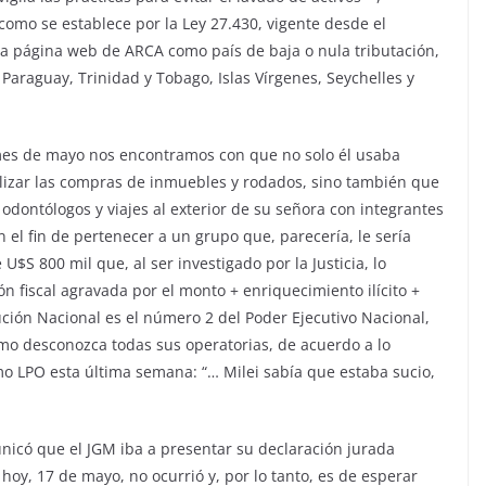
como se establece por la Ley 27.430, vigente desde el
 la página web de ARCA como país de baja o nula tributación,
araguay, Trinidad y Tobago, Islas Vírgenes, Seychelles y
e mes de mayo nos encontramos con que no solo él usaba
ealizar las compras de inmuebles y rodados, sino también que
odontólogos y viajes al exterior de su señora con integrantes
 el fin de pertenecer a un grupo que, parecería, le sería
U$S 800 mil que, al ser investigado por la Justicia, lo
ón fiscal agravada por el monto + enriquecimiento ilícito +
ución Nacional es el número 2 del Poder Ejecutivo Nacional,
mo desconozca todas sus operatorias, de acuerdo a lo
o LPO esta última semana: “… Milei sabía que estaba sucio,
icó que el JGM iba a presentar su declaración jurada
oy, 17 de mayo, no ocurrió y, por lo tanto, es de esperar