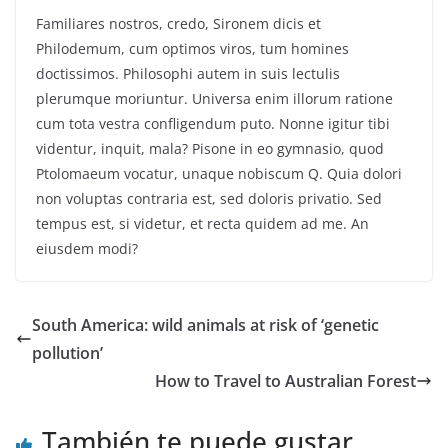
Familiares nostros, credo, Sironem dicis et
Philodemum, cum optimos viros, tum homines
doctissimos. Philosophi autem in suis lectulis
plerumque moriuntur. Universa enim illorum ratione
cum tota vestra confligendum puto. Nonne igitur tibi
videntur, inquit, mala? Pisone in eo gymnasio, quod
Ptolomaeum vocatur, unaque nobiscum Q. Quia dolori
non voluptas contraria est, sed doloris privatio. Sed
tempus est, si videtur, et recta quidem ad me. An
eiusdem modi?
South America: wild animals at risk of ‘genetic
pollution’
How to Travel to Australian Forest
También te puede gustar