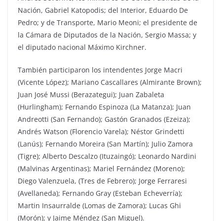
Nación, Gabriel Katopodis; del Interior, Eduardo De
Pedro; y de Transporte, Mario Meoni; el presidente de
la Cámara de Diputados de la Nación, Sergio Massa; y
el diputado nacional Máximo Kirchner.
También participaron los intendentes Jorge Macri
(Vicente López); Mariano Cascallares (Almirante Brown);
Juan José Mussi (Berazategui); Juan Zabaleta
(Hurlingham); Fernando Espinoza (La Matanza); Juan
Andreotti (San Fernando); Gastón Granados (Ezeiza);
Andrés Watson (Florencio Varela); Néstor Grindetti
(Lanús); Fernando Moreira (San Martín); Julio Zamora
(Tigre); Alberto Descalzo (Ituzaingó); Leonardo Nardini
(Malvinas Argentinas); Mariel Fernández (Moreno);
Diego Valenzuela, (Tres de Febrero); Jorge Ferraresi
(Avellaneda); Fernando Gray (Esteban Echeverría);
Martin Insaurralde (Lomas de Zamora); Lucas Ghi
(Morón); y Jaime Méndez (San Miguel).