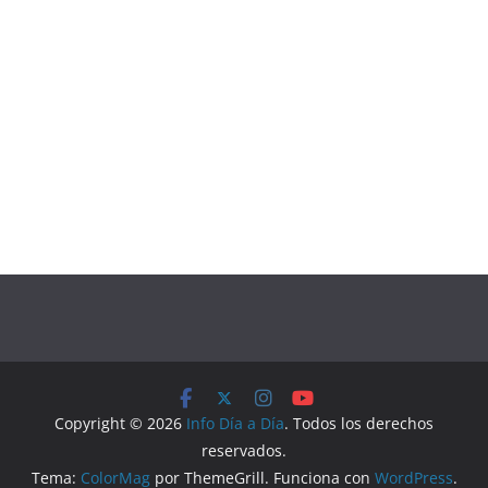
Copyright © 2026
Info Día a Día
. Todos los derechos
reservados.
Tema:
ColorMag
por ThemeGrill. Funciona con
WordPress
.