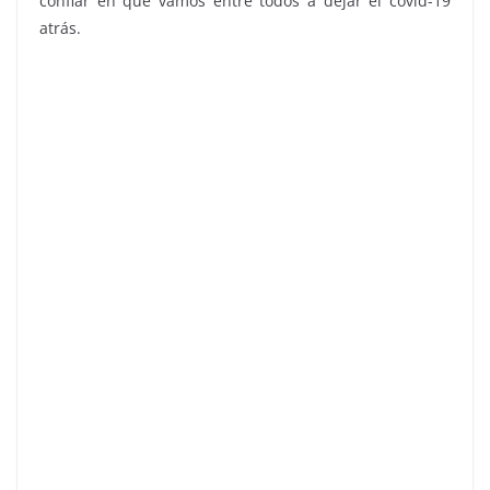
confiar en que vamos entre todos a dejar el covid-19
atrás.