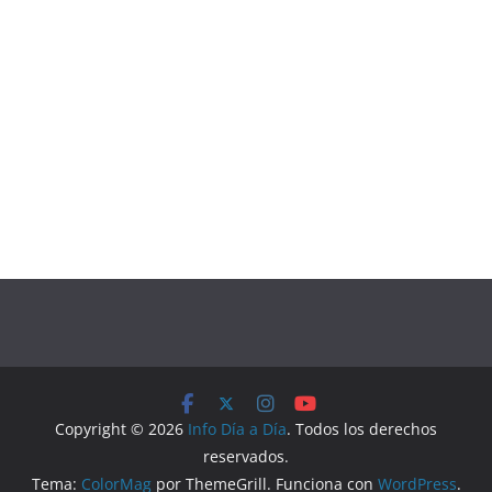
Copyright © 2026
Info Día a Día
. Todos los derechos
reservados.
Tema:
ColorMag
por ThemeGrill. Funciona con
WordPress
.