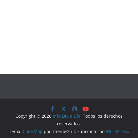
Copyright © 2026
Info Día a Día
. Todos los derechos
reservados.
Tema:
ColorMag
por ThemeGrill. Funciona con
WordPress
.