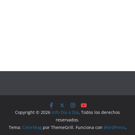
Copyright © 2026
Info Día a Día
. Todos los derechos
reservados.
Tema:
ColorMag
por ThemeGrill. Funciona con
WordPress
.