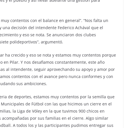
nes y el pueblo y así llevar adelante una gestión para
 muy contentos con el balance en general”. “Nos falta un
una decisión del intendente Federico Achával que el
recimiento y eso se nota. Se anunciaron dos clubes
iete polideportivos”, argumentó.
ilar ha crecido y eso se nota y estamos muy contentos porque
o en Pilar. Y nos desafiamos constantemente, este año
as al intendente, seguir aprovechando su apoyo y amor por
estamos contentos con el avance pero nunca conformes y con
nudando sus ambiciones.
eria de deportes, estamos muy contentos por la semilla que
Municipales de Fútbol con las que hicimos un cierre en el
lias, la Liga de Vóley en la que tuvimos 900 chicos en
 acompañadas por sus familias en el cierre. Algo similar
dball. A todos los y las participantes pudimos entregar sus