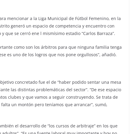
para mencionar a la Liga Municipal de Fútbol Femenino, en la
istrito generó un espacio de competencia y encuentro con
o y que se cerró ene l mismísimo estadio “Carlos Barraza”.
rtante como son los árbitros para que ninguna familia tenga
ese es uno de los logros que nos pone orgullosos”, añadió.
 objetivo concretado fue el de “haber podido sentar una mesa
ante las distintas problemáticas del sector”. “De ese espacio
intos clubes y que vamos a seguir construyendo. Se trata de
os falta un montón pero teníamos que arrancar”, sumó,
ambién el desarrollo de “los cursos de arbitraje” en los que
 adultos”. “Es una fuente laboral muy importante y hoy no