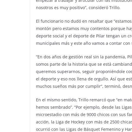
empezar a trabajar y articular con las institucio
nosotros es muy positivo”, consideró Trillo.
El funcionario no dudó en resaltar que “estamos
montón pero estamos muy contentos porque hay 
deporte social y el deporte de Pilar tengan un c
municipales más y este año vamos a contar con s
“En dos años de gestión real sin la pandemia, P
somos parte de la historia que se está cambiand
queremos superarnos, seguir proponiéndole cos
el deporte y eso nos llena de orgullo. Así que 
muchos sueños más por cumplir”, terminó, des
En el mismo sentido, Trillo remarcó que “en mat
hemos sembrado”. “Por ejemplo, desde las Ligas 
microestadio con más de 9000 chicos con sus fami
acción, la Liga de Hockey con más de 2500 chicas
ocurrió con las Ligas de Básquet Femenino y Han