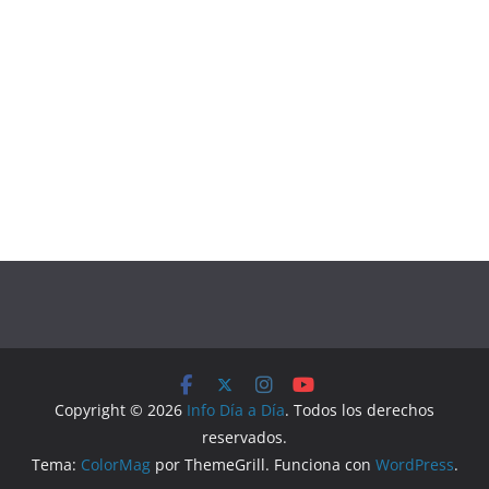
Copyright © 2026
Info Día a Día
. Todos los derechos
reservados.
Tema:
ColorMag
por ThemeGrill. Funciona con
WordPress
.