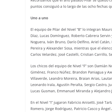
Recordamos que el año pasado Pilar se quedó co
puntos consiguió a lo largo de las ocho fechas 
Uno a uno
El equipo de Pilar del Nivel “B” lo integran Maur
Díaz, Lucas Domínguez, Roberto Cabrera Servin y
Noguera, Iván Bruno, Darío Delfino, Ariel Catán,
Pereira y Alexander Sosa, mientras que el elenco
Carlos Velardez, José Castelli, Cristian Carrillo,
Los chicos del equipo de Nivel “F” son Damián Nú
Giménez, Franco Núñez, Brandon Paniagua y Axel 
Villaverde, Leandro Moreira, Braian Arias, Lautar
Leonardo Irala, Agustín Peralta, Sergio Castro, 
Lucas Gusman, Emmanuel Miranda y Alejandro 
En el Nivel “I” jugaron Fabricio Anisetti, José Ta
Romero, Jorge Rodríguez, Patricio Casco y Ángel A