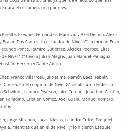
n la Copa de Instituciones ya que fue el equipo que más
que dura el certamen, una por mes.
o Peralta, Ezequiel Fernández, Mauricio y Axel Delfino, Alexis
 Braian Dos Santos. La escuadra de Nivel “C” lo forman Enzo
 Facundo Ponce, Ramiro Gutiérrez, Alcides Pedrozo, Elías
 de Nivel “D” tuvo a Julián Alegre, Juan Manuel Paniagua,
 Sebastián Herrera y Dante Abaca.
ñez, Franco Villarroel, Julio Jaime, Ramón Báez, Fabián
Correa, en el conjunto de Nivel G1 se alistaron Federico
o Schwindt, Lautaro Pearson, Jairo Coronel, Jonathan Carrillo,
Juan Palladino, Cristian Gómez, Axel Guala, Manuel Romero,
Jaime.
rtalo, Jorge Miranda, Lucas Nievas, Leandro Cufré, Ezequiel
yala, mientras que en el de Nivel “J” lo hicieron Ezequiel