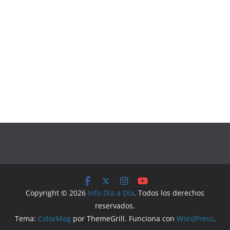
Copyright © 2026
Info Día a Día
. Todos los derechos
reservados.
Tema:
ColorMag
por ThemeGrill. Funciona con
WordPress
.