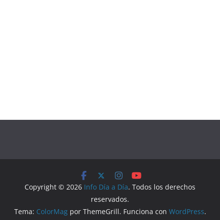
Copyright © 2026
Info Día a Día
. Todos los derechos
reservados.
Tema:
ColorMag
por ThemeGrill. Funciona con
WordPress
.