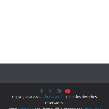
Copyright © 2026
Info Día a Día
. Todos los derechos
reservados.
Tema:
ColorMag
por ThemeGrill. Funciona con
WordPress
.